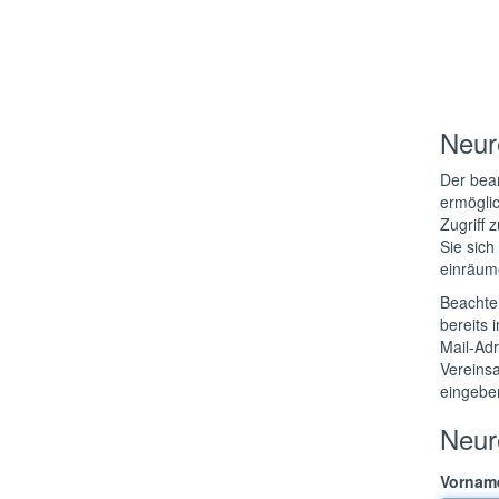
Neur
Der bean
ermögli
Zugriff 
Sie sich
einräum
Beachten
bereits 
Mail-Adr
Vereinsa
eingeben
Neur
Vornam