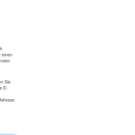
ch
e einen
wenden
nn Sie
e E-
-Adresse